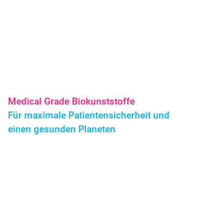
BIOVOX Biokunststoffe Medical Grade Pharma
Medical Grade Biokunststoffe
Für maximale Patientensicherheit und
einen gesunden Planeten