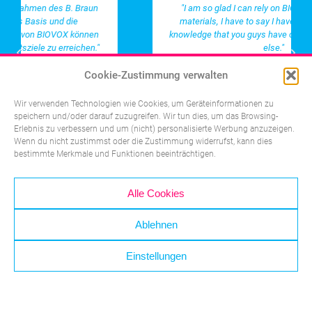
"I am so glad I can rely on BIOVOX to source the
materials, I have to say I haven’t found the same
knowledge that you guys have on materials anywhere
else."
Cookie-Zustimmung verwalten
Geschäftsführung in einem innovativen
Life-Science-Unternehmen
Wir verwenden Technologien wie Cookies, um Geräteinformationen zu
speichern und/oder darauf zuzugreifen. Wir tun dies, um das Browsing-
Erlebnis zu verbessern und um (nicht) personalisierte Werbung anzuzeigen.
Wenn du nicht zustimmst oder die Zustimmung widerrufst, kann dies
bestimmte Merkmale und Funktionen beeinträchtigen.
Alle Cookies
Ablehnen
Bei welcher Anwendung dürfen
Einstellungen
wir Sie begleiten?