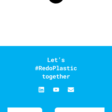
Let’s
#RedoPlastic
together