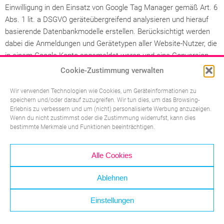
Einwilligung in den Einsatz von Google Tag Manager gemäß Art. 6
Abs. 1 lit. a DSGVO geräteübergreifend analysieren und hierauf
basierende Datenbankmodelle erstellen. Berücksichtigt werden
dabei die Anmeldungen und Gerätetypen aller Website-Nutzer, die
in einem Google-Konto angemeldet waren und eine Conversion
ausgeführt haben. Die Daten zeigen unter anderem, auf welchem
Cookie-Zustimmung verwalten
Endgerät Sie das erste Mal auf eine Anzeige geklickt haben und
auf welchem Endgerät die diesbezügliche Conversion erfolgt ist.
Wir verwenden Technologien wie Cookies, um Geräteinformationen zu
speichern und/oder darauf zuzugreifen. Wir tun dies, um das Browsing-
Wir erhalten hierbei keine personenbezogenen Daten von Google,
Erlebnis zu verbessern und um (nicht) personalisierte Werbung anzuzeigen.
sondern lediglich auf Basis von Google Signals erstellte
Wenn du nicht zustimmst oder die Zustimmung widerrufst, kann dies
Statistiken. Sie haben die Möglichkeit, die Funktion
bestimmte Merkmale und Funktionen beeinträchtigen.
„personalisierte Anzeigen“ in den Einstellungen Ihres Google-
Kontos zu deaktivieren und damit die geräteübergreifende
Alle Cookies
Analyse im Zusammenhang mit Google Signals abzustellen.
Folgen Sie hierzu den Hinweisen auf dieser Seite:
Ablehnen
https://support.google.com/ads/answer/2662922?hl=de
Weitergehende Informationen zu Google Signals finden Sie unter
Einstellungen
folgendem Link:
https://support.google.com/analytics/answer/7532985?hl=de