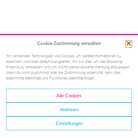
Cookie-Zustimmung verwalten
Wir verwenden Technologien wie Cookies, um Geräteinformationen zu
speichern und/oder darauf zuzugreifen. Wir tun dies, um das Browsing-
Erlebnis zu verbessern und um (nicht) personalisierte Werbung anzuzeigen.
Wenn du nicht zustimmst oder die Zustimmung widerrufst, kann dies
bestimmte Merkmale und Funktionen beeinträchtigen.
Impressum
Datenschutzerklärung
Alle Cookies
Kontakt
Ablehnen
BIOVOX 2026
Einstellungen