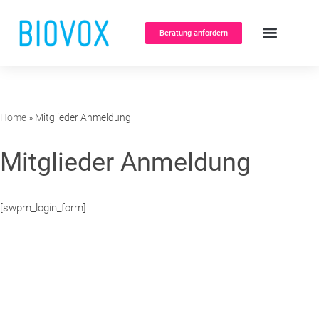
Beratung anfordern
Zum
Inhalt
springen
Home
»
Mitglieder Anmeldung
Mitglieder Anmeldung
[swpm_login_form]