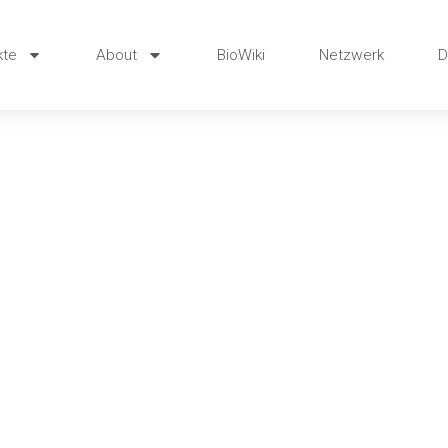
kte
About
BioWiki
Netzwerk
D