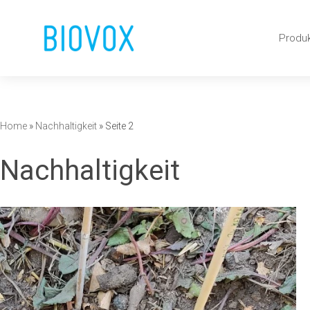
Zum
Produ
Inhalt
springen
Home
»
Nachhaltigkeit
»
Seite 2
Nachhaltigkeit